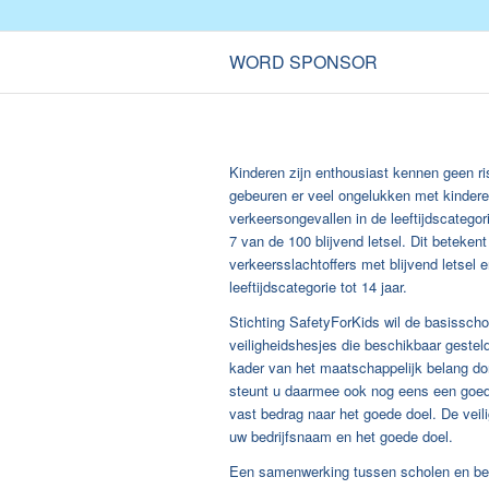
WORD SPONSOR
Kinderen zijn enthousiast kennen geen r
gebeuren er veel ongelukken met kinderen 
verkeersongevallen in de leeftijdscategor
7 van de 100 blijvend letsel. Dit betekent
verkeersslachtoffers met blijvend letsel e
leeftijdscategorie tot 14 jaar.
Stichting SafetyForKids wil de basissch
veiligheidshesjes die beschikbaar gesteld
kader van het maatschappelijk belang don
steunt u daarmee ook nog eens een goed 
vast bedrag naar het goede doel. De veil
uw bedrijfsnaam en het goede doel.
Een samenwerking tussen scholen en bed