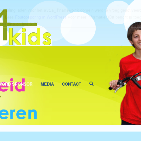
ertaling laden voor het
domein werd te vroeg geactiveerd.
avia_framework
ter. Lees
Foutopsporing in WordPress
voor meer informatie. (Dit bericht is toeg
ions.php
on line
6170
WORD SPONSOR
MEDIA
CONTACT