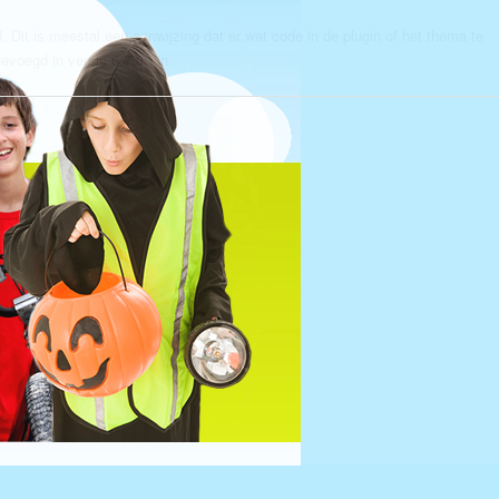
 Dit is meestal een aanwijzing dat er wat code in de plugin of het thema te
evoegd in versie 6.7.0.) in