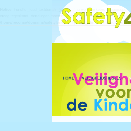
Notice
: Functie _load_textdomain_just_in_time werd
verkeerd
aangeroepen. V
vroeg tegenkomt. Vertalingen moeten worden geladen bij de
actie of la
init
/home/reconse/domains/safetyforkids.nl/public_html/wp-includes/funct
HOME
VEILIGHEIDSHESJES