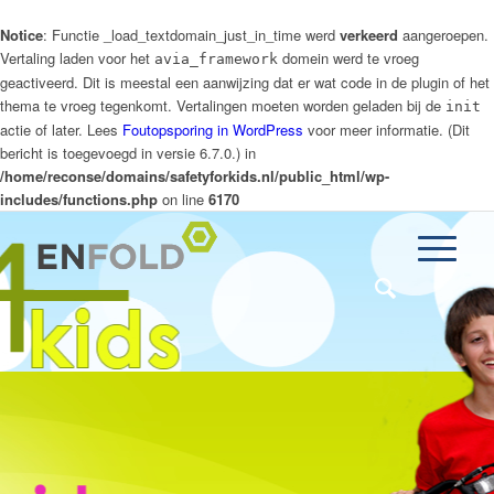
Notice
: Functie _load_textdomain_just_in_time werd
verkeerd
aangeroepen.
Vertaling laden voor het
domein werd te vroeg
avia_framework
geactiveerd. Dit is meestal een aanwijzing dat er wat code in de plugin of het
thema te vroeg tegenkomt. Vertalingen moeten worden geladen bij de
init
actie of later. Lees
Foutopsporing in WordPress
voor meer informatie. (Dit
bericht is toegevoegd in versie 6.7.0.) in
/home/reconse/domains/safetyforkids.nl/public_html/wp-
includes/functions.php
on line
6170