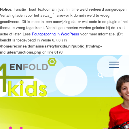
Notice
: Functie _load_textdomain_just_in_time werd
verkeerd
aangeroepen.
Vertaling laden voor het
domein werd te vroeg
avia_framework
geactiveerd. Dit is meestal een aanwijzing dat er wat code in de plugin of het
thema te vroeg tegenkomt. Vertalingen moeten worden geladen bij de
init
actie of later. Lees
Foutopsporing in WordPress
voor meer informatie. (Dit
bericht is toegevoegd in versie 6.7.0.) in
/home/reconse/domains/safetyforkids.nl/public_html/wp-
includes/functions.php
on line
6170